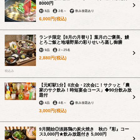
8000円
8品
2名
～
飲み放題あり
6,000円
(税込)
ランチ限定【8月の月替り】葉月のご褒美。鰻
とろご飯と地場野菜の彩りせいろ蒸し御膳
9品
2
～
25名
2,880円
(税込)
税込み
【元町駅1分】0次会・2次会に！サクッと「農
家のサク飲み！時短宴会コース」◆90分飲み放
題付
4品
4名
～
飲み放題あり
3,000円
(税込)
この店舗情報をシェアする
9月開始◎淡路鶏の炭火焼き 秋の『彩』コー
ス3,000円★飲み放題付き 5,000円