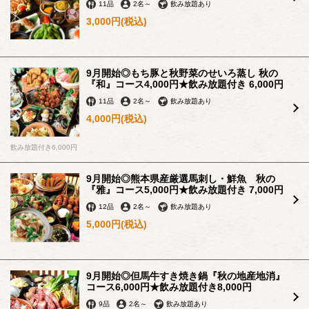
11品
2名
～
飲み放題あり
【お祝い】記念日やサプライズに◎チョコペンアート付き
3,000円
(税込)
デザートプレートサービス！ | ベジタブルダイニング農
家 元町
兵庫県神戸市中央区北長狭通４-2-17
https://vegetablediningnouka.owst.jp/coupons/206913315
9月開始◎もち豚と秋野菜のせいろ蒸し 秋の
『和』コース4,000円★飲み放題付き 6,000円
11品
2名
～
飲み放題あり
お店情報をコピー
4,000円
(税込)
飲み放題付き6,000円
9月開始◎熊本県産厳選馬刺し・鮮魚 秋の
『雅』コース5,000円★飲み放題付き 7,000円
閉じる
12品
2名
～
飲み放題あり
5,000円
(税込)
9月開始◎但馬牛すき焼き鍋『秋の地産地消』
コース6,000円★飲み放題付き8,000円
9品
2名
～
飲み放題あり