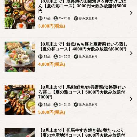
【8月末まで】淡路鶏の山椒焼き＆卵かけごは
ん【夏の彩コース】3000円★飲み放題付5000
円
12品
2
～
25名
飲み放題あり
3,000円
(税込)
【8月末まで】鮮魚/もち豚と夏野菜せいろ蒸し
【夏の和コース】4000円★飲み放題付6000円
11品
2
～
25名
飲み放題あり
4,000円
(税込)
【8月末まで】馬刺/鮮魚/肉巻野菜/淡路鶏せい
ろ蒸し【夏の雅コース】5000円★飲み放題付
7000円
12品
2
～
24名
飲み放題あり
5,000円
(税込)
【8月末まで】但馬牛すき焼き鍋♪卵たっぷり
【夏の地産地消コース】6000円★飲み放題付