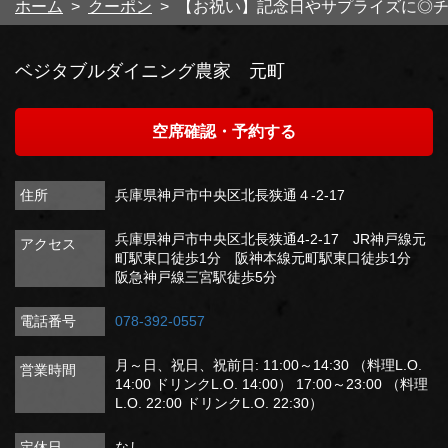
ホーム
クーポン
【お祝い】記念日やサプライズに◎
ベジタブルダイニング農家 元町
空席確認・予約する
住所
兵庫県神戸市中央区北長狭通４-2-17
兵庫県神戸市中央区北長狭通4-2-17 JR神戸線元
アクセス
町駅東口徒歩1分 阪神本線元町駅東口徒歩1分
阪急神戸線三宮駅徒歩5分
電話番号
078-392-0557
月～日、祝日、祝前日: 11:00～14:30 （料理L.O.
営業時間
14:00 ドリンクL.O. 14:00） 17:00～23:00 （料理
L.O. 22:00 ドリンクL.O. 22:30）
定休日
なし