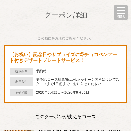
クーポン詳細
MENU
この画面をお店にご提示ください。
【お祝い】記念日やサプライズに◎チョコペンアー
ト付きデザートプレートサービス！
予約時
提示条件
要予約/コース対象/単品可/メッセージ内容についてス
利用条件
タッフまで1日前までにお知らせください
2026年3月22日～2026年8月31日
有効期限
このクーポンが使えるコース