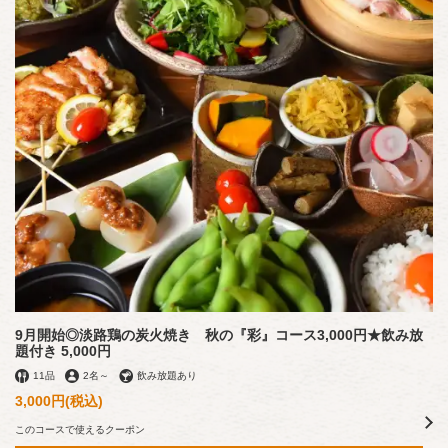
9月開始◎淡路鶏の炭火焼き 秋の『彩』コース3,000円★飲み放
題付き 5,000円
11品
2名
～
飲み放題あり
3,000円
(税込)
このコースで使えるクーポン