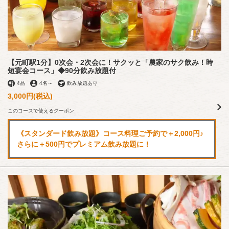
コース | ベジタブルダイニング農家 元町
兵庫県神戸市中央区北長狭通４-2-17
https://vegetablediningnouka.owst.jp/courses
【元町駅1分】0次会・2次会に！サクッと「農家のサク飲み！時
短宴会コース」◆90分飲み放題付
お店情報をコピー
4品
4名
～
飲み放題あり
3,000円
(税込)
このコースで使えるクーポン
《スタンダード飲み放題》コース料理ご予約で＋2,000円♪
さらに＋500円でプレミアム飲み放題に！
閉じる