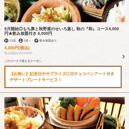
9月開始◎もち豚と秋野菜のせいろ蒸し 秋の『和』コース4,000
円★飲み放題付き 6,000円
11品
2名
～
飲み放題あり
4,000円
(税込)
飲み放題付き6,000円
このコースで使えるクーポン
【お祝い】記念日やサプライズに◎チョコペンアート付き
デザートプレートサービス！