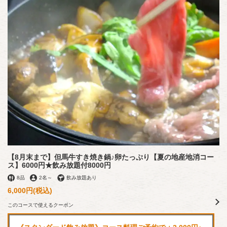
【8月末まで】但馬牛すき焼き鍋♪卵たっぷり【夏の地産地消コー
ス】6000円★飲み放題付8000円
8品
2名
～
飲み放題あり
6,000円
(税込)
このコースで使えるクーポン