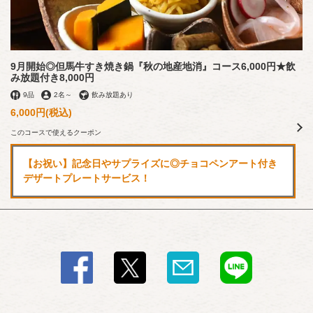
9月開始◎但馬牛すき焼き鍋『秋の地産地消』コース6,000円★飲
み放題付き8,000円
9品
2名
～
飲み放題あり
6,000円
(税込)
このコースで使えるクーポン
【お祝い】記念日やサプライズに◎チョコペンアート付き
デザートプレートサービス！