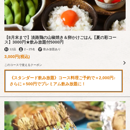
【8月末まで】淡路鶏の山椒焼き＆卵かけごはん【夏の彩コー
ス】3000円★飲み放題付5000円
12品
2
～
25名
飲み放題あり
3,000円
(税込)
このコースで使えるクーポン
《スタンダード飲み放題》コース料理ご予約で＋2,000円♪
さらに＋500円でプレミアム飲み放題に！