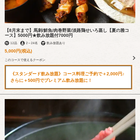
【8月末まで】馬刺/鮮魚/肉巻野菜/淡路鶏せいろ蒸し【夏の雅コ
ース】5000円★飲み放題付7000円
12品
2
～
24名
飲み放題あり
5,000円
(税込)
このコースで使えるクーポン
《スタンダード飲み放題》コース料理ご予約で＋2,000円♪
さらに＋500円でプレミアム飲み放題に！