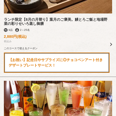
ランチ限定【8月の月替り】葉月のご褒美。鰻とろご飯と地場野
菜の彩りせいろ蒸し御膳
9品
2
～
25名
2,880円
(税込)
税込み
このコースで使えるクーポン
【お祝い】記念日やサプライズに◎チョコペンアート付き
デザートプレートサービス！
この店舗情報をシェアする