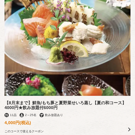
【8月末まで】鮮魚/もち豚と夏野菜せいろ蒸し【夏の和コース】
4000円★飲み放題付6000円
11品
2
～
25名
飲み放題あり
4,000円
(税込)
このコースで使えるクーポン