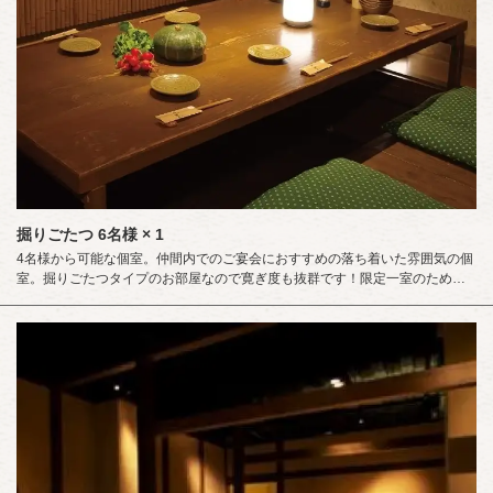
掘りごたつ
6名様
× 1
4名様から可能な個室。仲間内でのご宴会におすすめの落ち着いた雰囲気の個
室。掘りごたつタイプのお部屋なので寛ぎ度も抜群です！限定一室のためご
予約の際はお早めにお願い致します。誕生日、記念日に最適な上質空間で
す。ご予約の際は店舗に直接お問い合わせ下さい。（三宮/居酒屋/飲み放題/歓
迎会/送別会/個室）