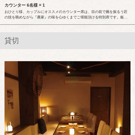
カウンター
6名様
× 1
閉じる
おひとり様、カップルにオススメのカウンター席は、目の前で腕を振るう匠
の技を眺めながら『農家』の味を心ゆくまでご堪能頂ける特別席です。板前
との会話もお楽しみ頂けるのでおひとり様でもお気兼ねなくご利用頂けま
す。ご来店心よりお待ち申し上げます。（三宮/居酒屋/宴会/飲み放題/歓迎会/
送別会/個室）
貸切