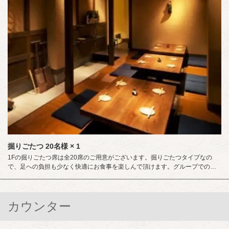
掘りごたつ
20名様
× 1
1Fの掘りごたつ席は全20席のご用意がございます。掘りごたつタイプなの
で、足への負担も少なく快適にお食事を楽しんで頂けます。グループでのお
食事や歓迎会、送別会など様々なシーンでご利用頂けます。三宮エリアの居
酒屋、飲み放題の宴会などは＜農家＞にお任せください。【三宮 居酒屋 飲み
放題 個室】
カウンター