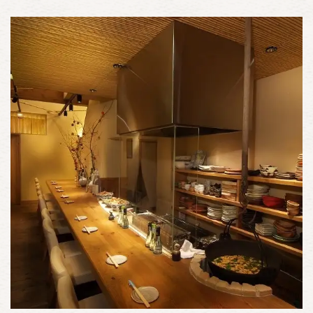
この店舗情報をシェアする
お席 | ベジタブルダイニング農家 元町
兵庫県神戸市中央区北長狭通４-2-17
https://vegetablediningnouka.owst.jp/seats
お店情報をコピー